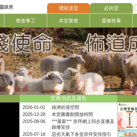
禮頓道堂
必街堂
教會事工
本堂聚會
靈修牧養
堂務消息及通告
2026-01-01
綠洲祈禱空間
2025-12-28
本堂圖書館開放時間
2025-08-06
***最新*** 崇拜網上同步直播及
錄播安排
2025-07-18
惡劣天氣下各堂崇拜安排指引