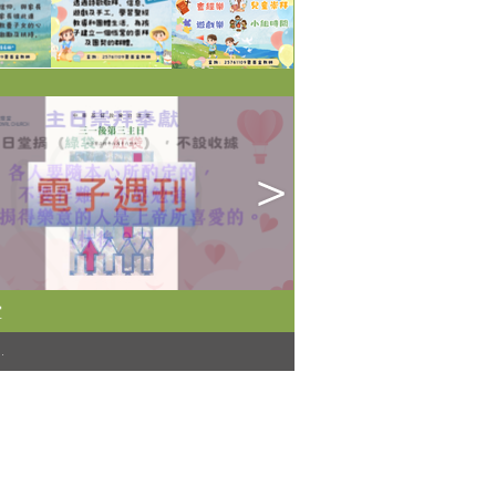
堂
)
.