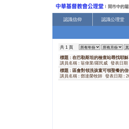
認識信仰
認識公理堂
共 1 頁
標題 : 在巴勒斯坦的檢查站尋找耶穌
講員名稱 : 翁偉業/羅民威
發表日期 : 
標題 : 區會對領洗孩童可領聖餐的
講員名稱 : 鄧達榮牧師
發表日期 : 20