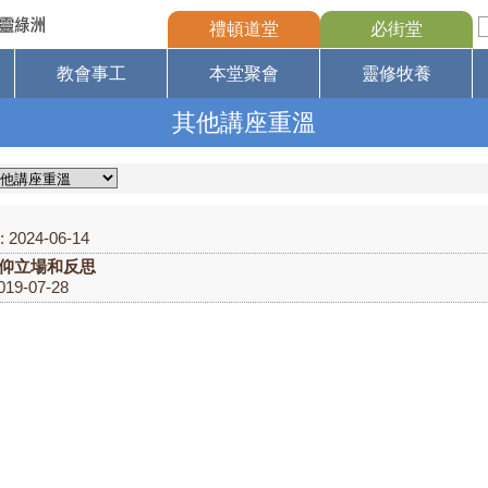
禮頓道堂
必街堂
教會事工
本堂聚會
靈修牧養
其他講座重溫
2024-06-14
信仰立場和反思
19-07-28