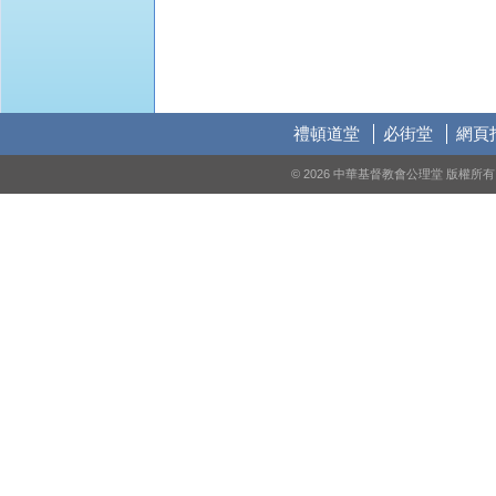
禮頓道堂
必街堂
網頁
© 2026 中華基督教會公理堂 版權