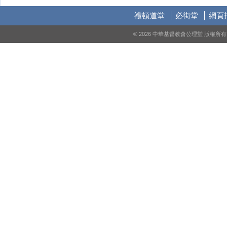
禮頓道堂
必街堂
網頁
© 2026 中華基督教會公理堂 版權