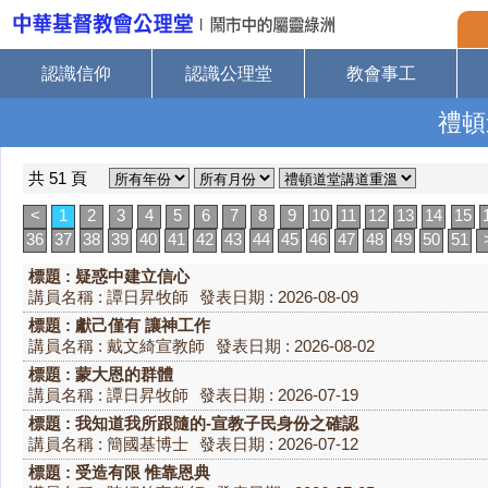
認識信仰
認識公理堂
教會事工
禮頓
共 51 頁
<
1
2
3
4
5
6
7
8
9
10
11
12
13
14
15
36
37
38
39
40
41
42
43
44
45
46
47
48
49
50
51
標題 : 疑惑中建立信心
講員名稱 : 譚日昇牧師
發表日期 : 2026-08-09
標題 : 獻己僅有 讓神工作
講員名稱 : 戴文綺宣教師
發表日期 : 2026-08-02
標題 : 蒙大恩的群體
講員名稱 : 譚日昇牧師
發表日期 : 2026-07-19
標題 : 我知道我所跟隨的-宣教子民身份之確認
講員名稱 : 簡國基博士
發表日期 : 2026-07-12
標題 : 受造有限 惟靠恩典