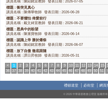
講員名稱 : 陳紹銘宣教師
發表日期 : 2026-07-05
標題 : 衝突見真心
講員名稱 : 陳傳華牧師
發表日期 : 2026-06-28
標題 : 不要懼怕 倚愛前行
講員名稱 : 戴文綺宣教師
發表日期 : 2026-06-21
標題 : 恩典中的盼望
講員名稱 : 陳滙寶牧師
發表日期 : 2026-06-14
標題 : 認識上帝 勝於燔祭
講員名稱 : 陳紹銘宣教師
發表日期 : 2026-06-07
標題 : 放下自傲 徹底跟隨
講員名稱 : 譚日昇牧師
發表日期 : 2026-05-31
<
1
2
3
4
5
6
7
8
9
10
11
12
13
14
15
36
37
38
39
40
41
42
43
44
45
46
47
48
49
50
51
禮頓道堂
必街堂
網頁
© 2026 中華基督教會公理堂 版權