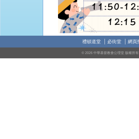
禮頓道堂
必街堂
網頁
© 2026 中華基督教會公理堂 版權