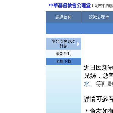
認識信仰
認識公理堂
「緊急支援專款」
計劃
最新活動
表格下載
近日因新
兄姊，慈
水
」等計
詳情可參
＊會友如