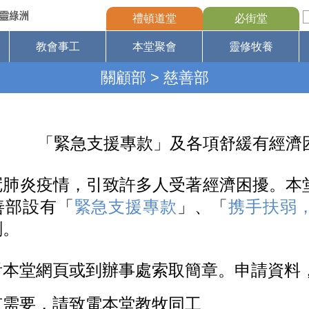
禮頓道堂
必街堂
教會事工
本堂聚會
靈修牧養
關顧部
> 慈善部
「緊急支援專款」及各項
舒緩有經濟
冠肺炎疫情，引致許多人受著經濟困擾。本
善部設有「
緊急支援專款
」、「
携手扶弱
劃。
看本堂網頁或到辦事處索取簡章。申請資料
有需要，請致電本堂教牧同工