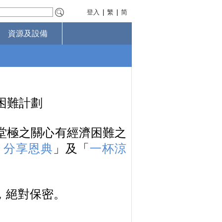
登入
|
繁
|
简
資源及設備
困難計劃
堂極之關心有經濟困難之
，分享恩典
」及「
一杯涼
，絕對保密。