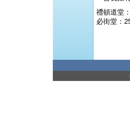
禮頓道堂：2
必街堂：25