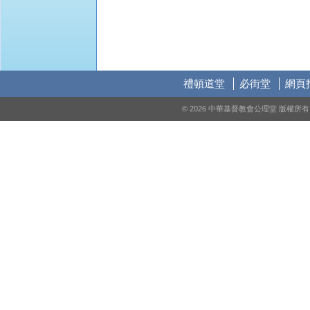
禮頓道堂
必街堂
網頁
© 2026 中華基督教會公理堂 版權