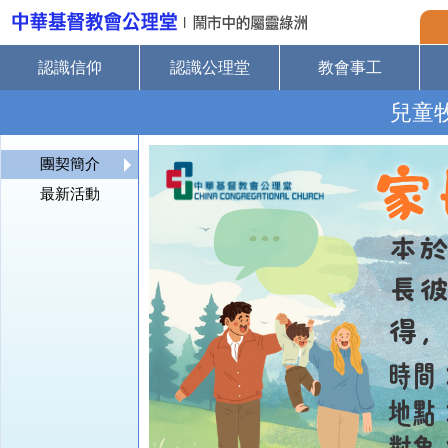
認識信仰
認識公理堂
教會事工
兒童
團契簡介
最新活動