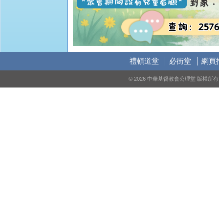
禮頓道堂
必街堂
網頁
© 2026 中華基督教會公理堂 版權