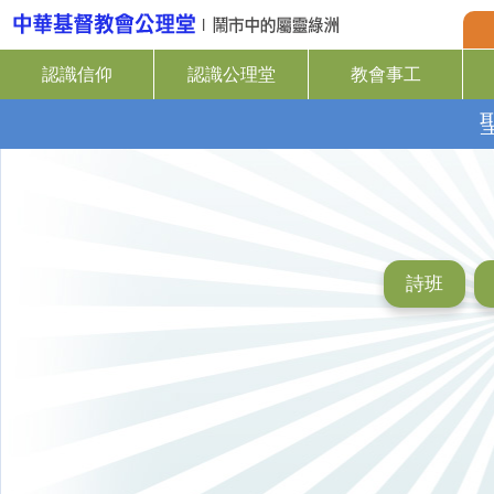
認識信仰
認識公理堂
教會事工
詩班