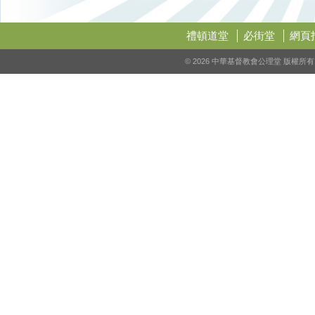
禮頓道堂
必街堂
網頁
© 2026 中華基督教會公理堂 版權