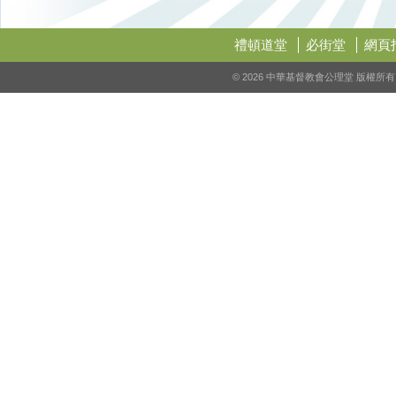
禮頓道堂
必街堂
網頁
© 2026 中華基督教會公理堂 版權