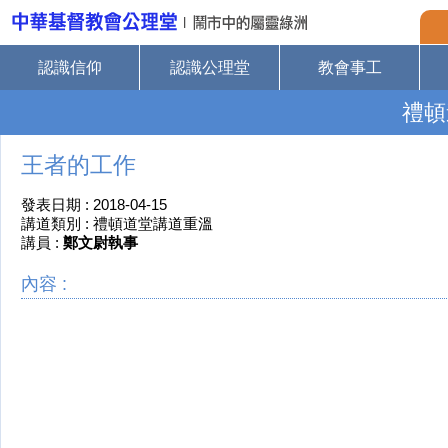
認識信仰
認識公理堂
教會事工
禮頓
王者的工作
發表日期 : 2018-04-15
講道類別 : 禮頓道堂講道重溫
講員 :
鄭文尉執事
內容 :