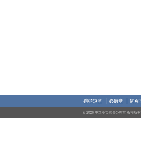
禮頓道堂
必街堂
網頁
© 2026 中華基督教會公理堂 版權