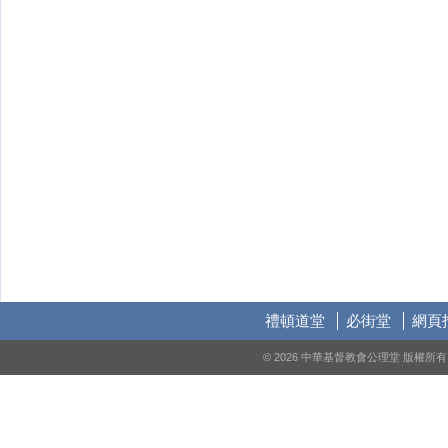
禮頓道堂
必街堂
網頁
© 2026 中華基督教會公理堂 版權