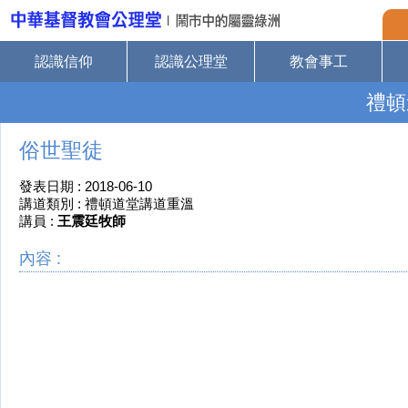
認識信仰
認識公理堂
教會事工
禮頓
俗世聖徒
發表日期 : 2018-06-10
講道類別 : 禮頓道堂講道重溫
講員 :
王震廷牧師
內容 :