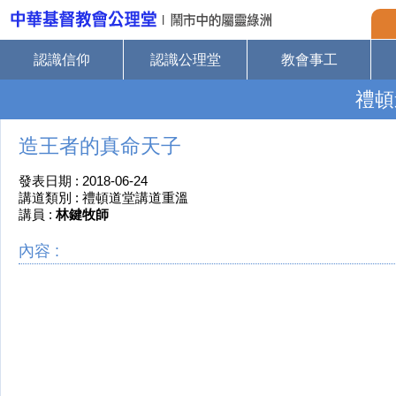
認識信仰
認識公理堂
教會事工
禮頓
造王者的真命天子
發表日期 : 2018-06-24
講道類別 : 禮頓道堂講道重溫
講員 :
林鍵牧師
內容 :