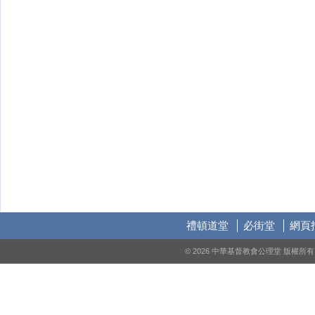
禮頓道堂
必街堂
網頁
© 2026 中華基督教會公理堂 版權