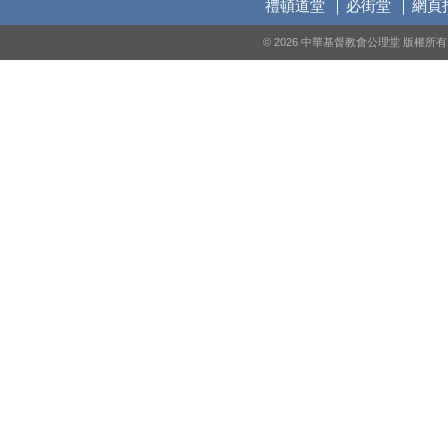
禮頓道堂
必街堂
網頁
© 2026 中華基督教會公理堂 版權