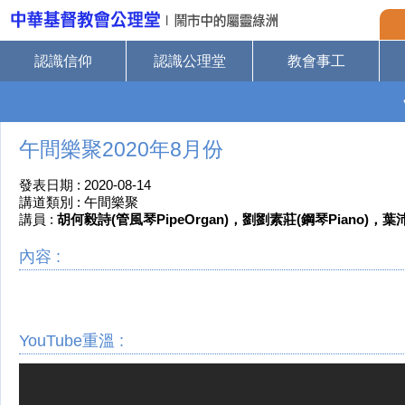
認識信仰
認識公理堂
教會事工
午間樂聚2020年8月份
發表日期 : 2020-08-14
講道類別 : 午間樂聚
講員 :
胡何毅詩(管風琴PipeOrgan)，劉劉素莊(鋼琴Piano)，葉沛桓
內容 :
YouTube重溫 :