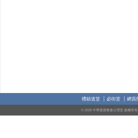
禮頓道堂
必街堂
網頁
© 2026 中華基督教會公理堂 版權