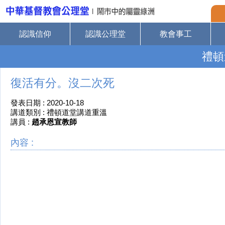
認識信仰
認識公理堂
教會事工
禮頓
復活有分。沒二次死
發表日期 : 2020-10-18
講道類別 : 禮頓道堂講道重溫
講員 :
趙承恩宣教師
內容 :