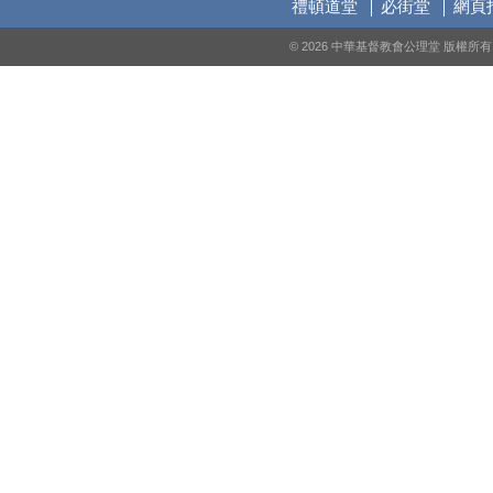
禮頓道堂
必街堂
網頁
© 2026 中華基督教會公理堂 版權