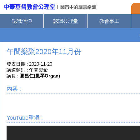
認識信仰
認識公理堂
教會事工
午間樂聚2020年11月份
發表日期 : 2020-11-20
講道類別 : 午間樂聚
講員 :
夏昌仁(風琴Organ)
內容 :
YouTube重溫 :