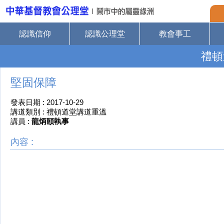
認識信仰
認識公理堂
教會事工
禮頓
堅固保障
發表日期 : 2017-10-29
講道類別 : 禮頓道堂講道重溫
講員 :
龍炳頤執事
內容 :