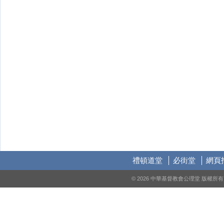
禮頓道堂
必街堂
網頁
© 2026 中華基督教會公理堂 版權