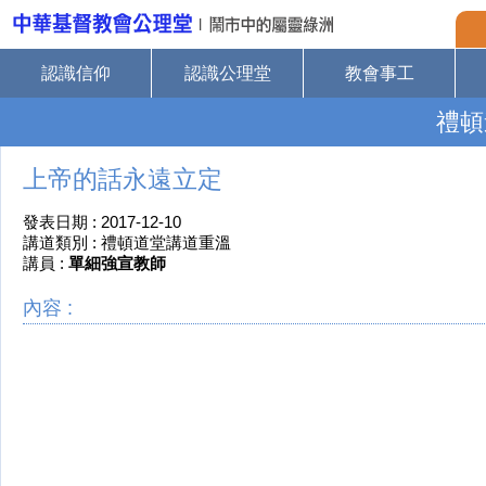
認識信仰
認識公理堂
教會事工
禮頓
上帝的話永遠立定
發表日期 : 2017-12-10
講道類別 : 禮頓道堂講道重溫
講員 :
單細強宣教師
內容 :