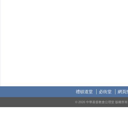
禮頓道堂
必街堂
網頁
© 2026 中華基督教會公理堂 版權