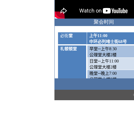
聚会时间
必街
堂
上午
11:00
中环必列啫士街
68
号
礼顿顿堂
早堂─上午
8:30
公理堂大楼
2
楼
日堂─上午
11:00
公理堂大楼
2
楼
晚堂─晚上
7:00
公理堂大楼
5
楼
周六崇拜
—
下午
5:00
公理堂大楼1楼