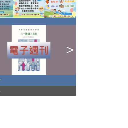
堂
)
.