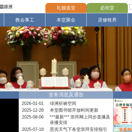
礼顿道堂
必街堂
教会事工
本堂聚会
灵修牧养
堂务消息及通告
2026-01-01
绿洲祈祷空间
2025-12-28
本堂图书馆开放时间更新
2025-08-06
***最新*** 崇拜网上同步直播及
录播安排
2025-07-18
恶劣天气下各堂崇拜安排指引