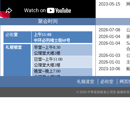
2023-05-15
聚会时间
2026-07-08
公
必街
堂
上午
11:00
2026-01-04
中环必列啫士街
68
号
2026-01-04
S
礼顿顿堂
早堂─上午
8:30
公理堂大楼
2
楼
2026-01-03
日堂─上午
11:00
2026-01-01
公理堂大楼
2
楼
2023-10-06
晚堂─晚上
7:00
公理堂大楼
5
楼
礼顿道堂
必街堂
网页
周六崇拜
—
下午
5:00
© 2026 中華基督教會公理堂 版權
公理堂大楼1楼