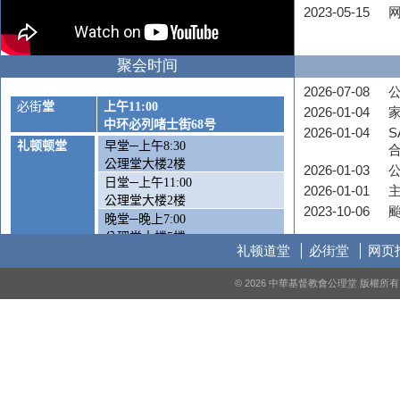
2023-05-15
聚会时间
2026-07-08
公
必街
堂
上午
11:00
2026-01-04
中环必列啫士街
68
号
2026-01-04
S
礼顿顿堂
早堂─上午
8:30
公理堂大楼
2
楼
2026-01-03
日堂─上午
11:00
2026-01-01
公理堂大楼
2
楼
2023-10-06
晚堂─晚上
7:00
公理堂大楼
5
楼
礼顿道堂
必街堂
网页
周六崇拜
—
下午
5:00
© 2026 中華基督教會公理堂 版權
公理堂大楼1楼