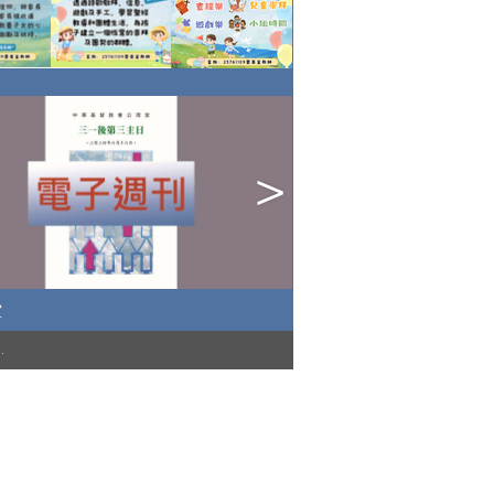
堂
)
.