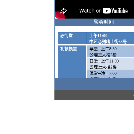
聚会时间
必街
堂
上午
11:00
中环必列啫士街
68
号
礼顿顿堂
早堂─上午
8:30
公理堂大楼
2
楼
日堂─上午
11:00
公理堂大楼
2
楼
晚堂─晚上
7:00
公理堂大楼
5
楼
周六崇拜
—
下午
5:00
公理堂大楼1楼