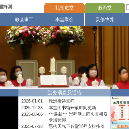
礼顿道堂
必街堂
教会事工
本堂聚会
灵修牧养
堂务消息及通告
2026-01-01
绿洲祈祷空间
2025-12-28
本堂图书馆开放时间更新
2025-08-06
***最新*** 崇拜网上同步直播及
录播安排
2025-07-18
恶劣天气下各堂崇拜安排指引