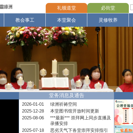
礼顿道堂
必街堂
教会事工
本堂聚会
灵修牧养
堂务消息及通告
2026-01-01
绿洲祈祷空间
2025-12-28
本堂图书馆开放时间更新
2025-08-06
***最新*** 崇拜网上同步直播及
录播安排
2025-07-18
恶劣天气下各堂崇拜安排指引