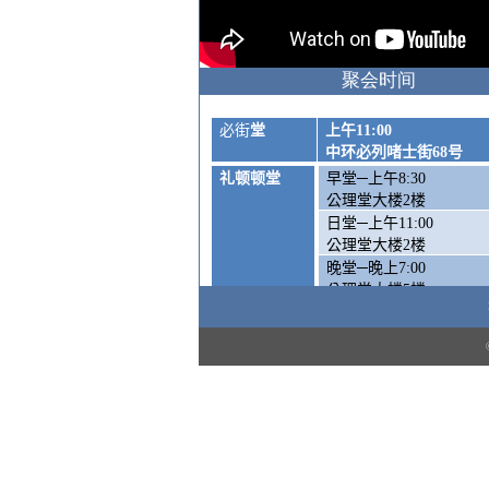
聚会时间
必街
堂
上午
11:00
中环必列啫士街
68
号
礼顿顿堂
早堂─上午
8:30
公理堂大楼
2
楼
日堂─上午
11:00
公理堂大楼
2
楼
晚堂─晚上
7:00
公理堂大楼
5
楼
周六崇拜
—
下午
5:00
公理堂大楼1楼