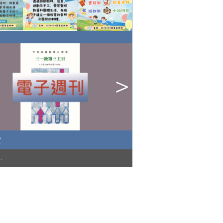
堂
)
.