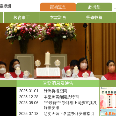
禮頓道堂
必街堂
教會事工
本堂聚會
靈修牧養
堂務消息及通告
2026-01-01
綠洲祈禱空間
2025-12-28
本堂圖書館開放時間
2025-08-06
***最新*** 崇拜網上同步直播及
錄播安排
2025-07-18
惡劣天氣下各堂崇拜安排指引