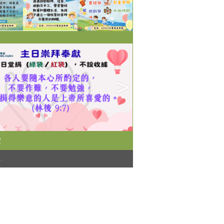
堂
)
.