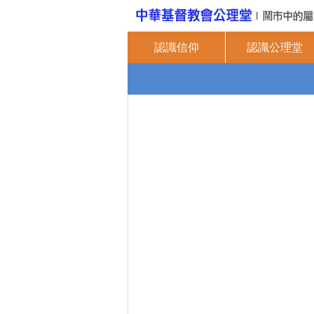
認識信仰
認識公理堂