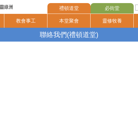
禮頓道堂
必街堂
教會事工
本堂聚會
靈修牧養
聯絡我們(禮頓道堂)