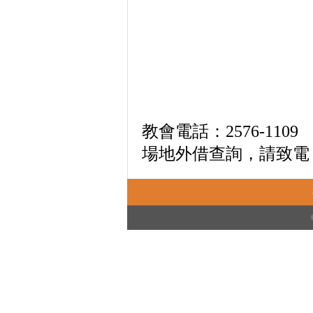
教會電話：2576-110
場
地
外
借
查詢
，
請
致
電 