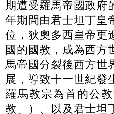
期遭受
羅馬帝國政府
年期間由
君士坦丁
皇
位，
狄奧多西
皇
帝
更
國的
國
教
，成為
西方
馬帝國分裂後西方世
展，導致十一世紀發
羅馬
教宗
為首的
公教
教」）、以及
君士坦