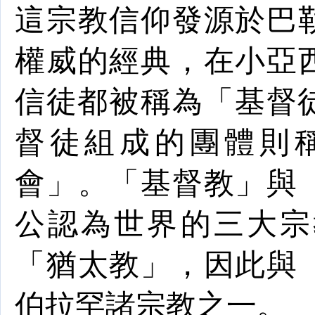
這宗教信仰發源於
巴
權威的
經典
，在小亞
信徒都被稱為「
基督
督徒組成的團體則
會
」。「基督教」與
公認為
世界
的
三大宗
「
猶太教
」，因此與
伯拉罕諸
宗
教
之一。