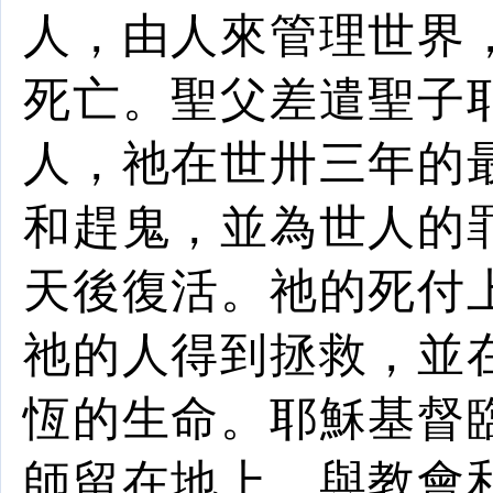
人
，由人來管理世界
死亡
。
聖父
差遣聖
子
人
，祂在世卅三年的
和趕鬼，並為世人的
天後
復活
。祂的死付
祂的人得到拯救，並
恆
的生命
。耶穌基督
師留在地上，與教會