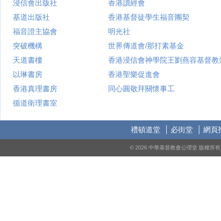
浸信會出版社
香港讀經會
基道出版社
香港基督徒學生福音團契
福音證主協會
明光社
突破機構
世界傳道會/那打素基金
天道書樓
香港浸信會神學院王劉燕容基督教
以琳書房
香港聖樂促進會
香港真理書房
同心圓敬拜關懷事工
循道衛理書室
禮頓道堂
必街堂
網頁
© 2026 中華基督教會公理堂 版權