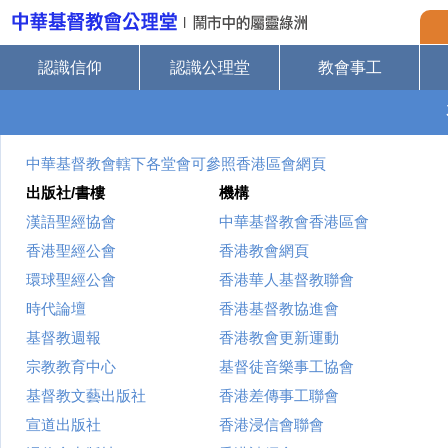
認識信仰
認識公理堂
教會事工
中華基督教會轄下各堂會可參照香港區會網頁
出版社/書樓
機構
漢語聖經協會
中華基督教會香港區會
香港聖經公會
香港教會網頁
環球聖經公會
香港華人基督教聯會
時代論壇
香港基督教協進會
基督教週報
香港教會更新運動
宗教教育中心
基督徒音樂事工協會
基督教文藝出版社
香港差傳事工聯會
宣道出版社
香港浸信會聯會