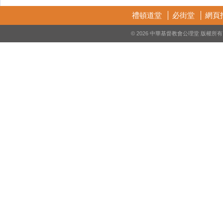
禮頓道堂
必街堂
網頁
© 2026 中華基督教會公理堂 版權