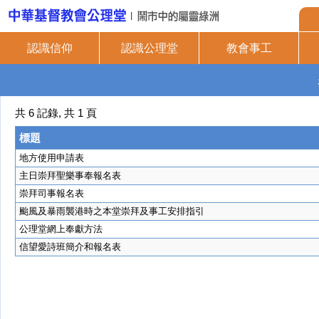
認識信仰
認識公理堂
教會事工
共 6 記錄, 共 1 頁
標題
地方使用申請表
主日崇拜聖樂事奉報名表
崇拜司事報名表
颱風及暴雨襲港時之本堂崇拜及事工安排指引
公理堂網上奉獻方法
信望愛詩班簡介和報名表