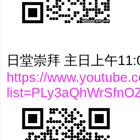
日堂崇拜 主日上午11:
https://www.youtube.c
list=PLy3aQhWrSfnOZ