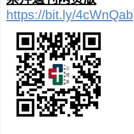
https://bit.ly/4cWnQab