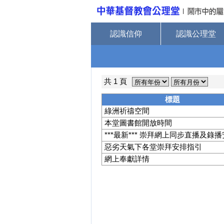
認識信仰
認識公理堂
共 1 頁
標題
綠洲祈禱空間
本堂圖書館開放時間
***最新*** 崇拜網上同步直播及錄
惡劣天氣下各堂崇拜安排指引
網上奉獻詳情