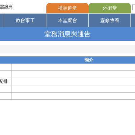
禮頓道堂
必街堂
教會事工
本堂聚會
靈修牧養
堂務消息與通告
簡介
播安排