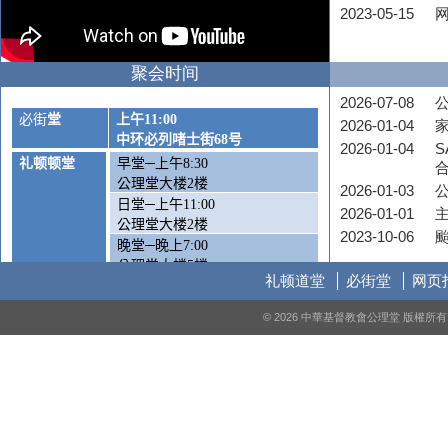
2023-05-15
聚会时间
2026-07-08
公
必街
堂
上午
11:00
2026-01-04
中环必列啫士街
68
号
2026-01-04
S
礼顿顿堂
早堂─上午
8:30
公理堂大楼
2
楼
2026-01-03
日堂─上午
11:00
2026-01-01
公理堂大楼
2
楼
2023-10-06
晚堂─晚上
7:00
公理堂大楼
5
楼
礼顿道堂
必街堂
网页
周六崇拜
—
下午
5:00
© 2026 中華基督教會公理堂 版權
公理堂大楼1楼