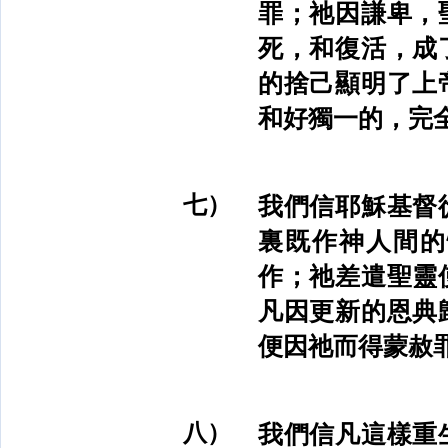
罪；祂因謙卑，
死，和復活，成
的捨己顯明了上
和好獨一的，完
七）
我們信耶穌基督
裏既作神人間的
作；祂差遣聖靈
凡因更新的恩典
便因祂而得蒙赦
八）
我們信凡這樣重