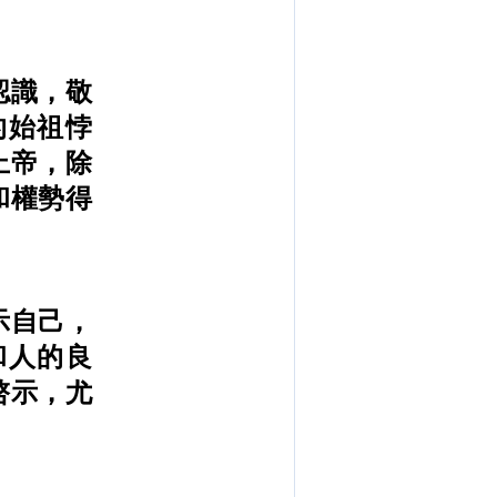
認識，敬
的始祖悖
上帝，除
和權勢得
示自己，
和人的良
啓示，尤