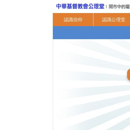
認識信仰
認識公理堂