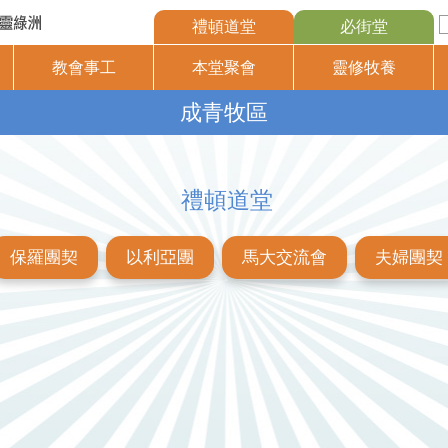
禮頓道堂
必街堂
教會事工
本堂聚會
靈修牧養
成青牧區
禮頓道堂
保羅團契
以利亞團
馬大交流會
夫婦團契