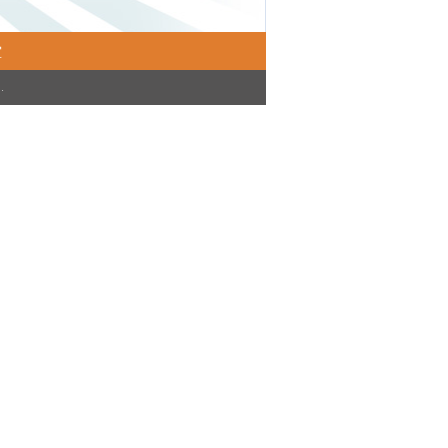
堂
)
.