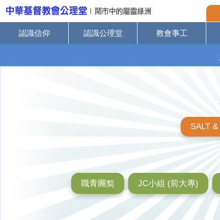
認識信仰
認識公理堂
教會事工
SALT &
職青團契
JC小組 (前大專)