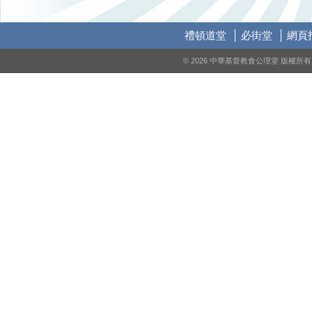
禮頓道堂
必街堂
網頁
© 2026 中華基督教會公理堂 版權