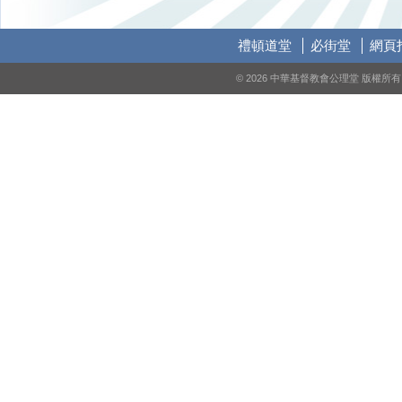
禮頓道堂
必街堂
網頁
© 2026 中華基督教會公理堂 版權