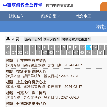
認識信仰
認識公理堂
教會事工
禮頓
共 51 頁
<
1
2
3
4
5
6
7
8
9
10
11
12
13
14
15
36
37
38
39
40
41
42
43
44
45
46
47
48
49
50
51
標題 : 行在光中 與主契合
講員名稱 : 陳紹銘宣教師
發表日期 : 2024-04-07
標題 : 復活基督 甦醒人心
講員名稱 : 譚日昇牧師
發表日期 : 2024-03-31
標題 : 上主之約 寫於心上
講員名稱 : 盧雅麗宣教師
發表日期 : 2024-03-17
標題 : 出死入生 與主同活
講員名稱 : 黃杏萍傳道
發表日期 : 2024-03-10
標題 : 分別為聖 潔淨己心