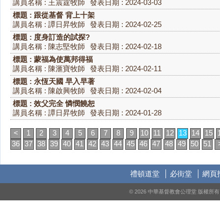
講員名稱 : 王震霆牧師
發表日期 : 2024-03-03
標題 : 跟從基督 背上十架
講員名稱 : 譚日昇牧師
發表日期 : 2024-02-25
標題 : 度身訂造的試探?
講員名稱 : 陳志堅牧師
發表日期 : 2024-02-18
標題 : 蒙福為使萬邦得福
講員名稱 : 陳滙寶牧師
發表日期 : 2024-02-11
標題 : 永恆天國 早入早著
講員名稱 : 陳啟興牧師
發表日期 : 2024-02-04
標題 : 效父完全 憐憫饒恕
講員名稱 : 譚日昇牧師
發表日期 : 2024-01-28
<
1
2
3
4
5
6
7
8
9
10
11
12
13
14
15
36
37
38
39
40
41
42
43
44
45
46
47
48
49
50
51
禮頓道堂
必街堂
網頁
© 2026 中華基督教會公理堂 版權