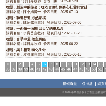
講員名稱 : 譚日昇牧師
發表日期 : 2025-07-20
標題 : 創造中的使命：從衣食住行到身心社靈的實踐
講員名稱 : 陳小娟博士
發表日期 : 2025-07-13
標題 : 聽道行道 必然蒙福
講員名稱 : 陳紹銘宣教師
發表日期 : 2025-07-06
標題 : 一面聽一面問 以天父的事為念
講員名稱 : 李寶茵宣教師
發表日期 : 2025-06-29
標題 : 合乎中道 候主再臨
講員名稱 : 譚日昇牧師
發表日期 : 2025-06-22
標題 : 與主相遇 轉化生命
講員名稱 : 盧雅麗宣教師
發表日期 : 2025-06-15
<
1
2
3
4
5
6
7
8
9
10
11
12
13
14
15
36
37
38
39
40
41
42
43
44
45
46
47
48
49
50
51
禮頓道堂
必街堂
網頁
© 2026 中華基督教會公理堂 版權