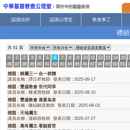
認識信仰
認識公理堂
教會事工
禮頓
共 51 頁
<
1
2
3
4
5
6
7
8
9
10
11
12
13
14
15
36
37
38
39
40
41
42
43
44
45
46
47
48
49
50
51
標題 : 歸屬三一 合一群體
講員名稱 : 譚日昇牧師
發表日期 : 2025-08-17
標題 : 豐盛教會 世代同享
講員名稱 : 陳滙寶牧師
發表日期 : 2025-08-10
標題 : 豐盛教會 基督為首
講員名稱 : 陳紹銘宣教師
發表日期 : 2025-08-03
標題 : 天地屬主
講員名稱 : 蒲錦昌牧師
發表日期 : 2025-07-27
標題 : 萬有屬主 看顧貧苦