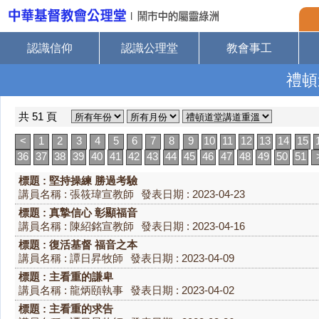
認識信仰
認識公理堂
教會事工
禮頓
共 51 頁
<
1
2
3
4
5
6
7
8
9
10
11
12
13
14
15
36
37
38
39
40
41
42
43
44
45
46
47
48
49
50
51
標題 : 堅持操練 勝過考驗
講員名稱 : 張筱瑋宣教師
發表日期 : 2023-04-23
標題 : 真摯信心 彰顯福音
講員名稱 : 陳紹銘宣教師
發表日期 : 2023-04-16
標題 : 復活基督 福音之本
講員名稱 : 譚日昇牧師
發表日期 : 2023-04-09
標題 : 主看重的謙卑
講員名稱 : 龍炳頤執事
發表日期 : 2023-04-02
標題 : 主看重的求告