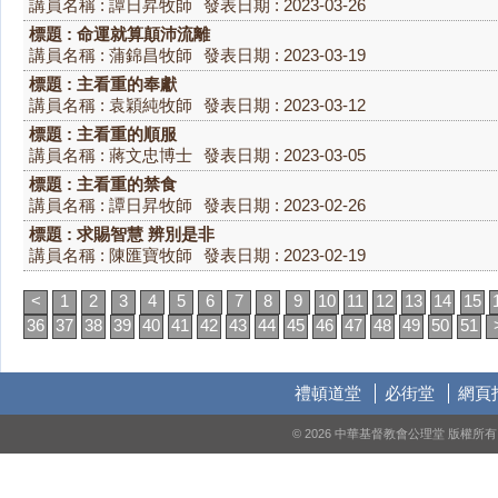
講員名稱 : 譚日昇牧師
發表日期 : 2023-03-26
標題 : 命運就算顛沛流離
講員名稱 : 蒲錦昌牧師
發表日期 : 2023-03-19
標題 : 主看重的奉獻
講員名稱 : 袁穎純牧師
發表日期 : 2023-03-12
標題 : 主看重的順服
講員名稱 : 蔣文忠博士
發表日期 : 2023-03-05
標題 : 主看重的禁食
講員名稱 : 譚日昇牧師
發表日期 : 2023-02-26
標題 : 求賜智慧 辨別是非
講員名稱 : 陳匯寶牧師
發表日期 : 2023-02-19
<
1
2
3
4
5
6
7
8
9
10
11
12
13
14
15
36
37
38
39
40
41
42
43
44
45
46
47
48
49
50
51
禮頓道堂
必街堂
網頁
© 2026 中華基督教會公理堂 版權